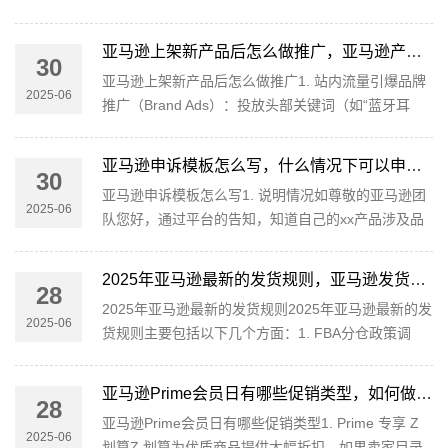
并享受其提供的流量和曝光服务而支付的费用。这一
费用基于商品的类别、价···
亚马逊上架新产品后怎么做推广，亚马逊产品上架注意事项
30
亚马逊上架新产品后怎么做推广1. 站内流量引爆品牌
2025-06
推广（Brand Ads）：投放头部关键词（如“蓝牙耳
机”），抢占类目搜索首位，提升品牌曝光。促销组合
拳：前30天设置20%折扣···
亚马逊申诉模板怎么写，什么情况下可以申诉成功
30
亚马逊申诉模板怎么写1. 说明情况如尊敬的亚马逊团
2025-06
队您好，通过平台的告知，知道自己的xx产品涉及品
牌侵权。对于违反平台服务条款非常抱歉，为了能够
继续再亚马逊获得销售权···
2025年亚马逊最新的发货规则，亚马逊发货FBA走海运一般发什么物流
28
2025年亚马逊最新的发货规则2025年亚马逊最新的发
2025-06
货规则主要包括以下几个方面：1. FBA分仓政策调
整：从2025年2月20日起，亚马逊更新了标准尺寸商
品的FBA入库配置选项，取消···
亚马逊Prime会员日有哪些促销类型，如何做好亚马逊Prime会员日促销活动
28
亚马逊Prime会员日有哪些促销类型1. Prime 专享 Z
2025-06
划算Z 划算为优质商品提供大幅折扣。如果卖家目录