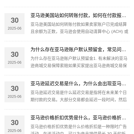
进行搜索或浏览时，针对每个搜索词或展示位，亚马
逊会举行一场即时拍卖，···
亚马逊美国站如何转账付款，如何在付款报告中找到我的订单付款
30
亚马逊美国站如何转账付款如果卖家账户已完成结算
2025-06
且余额为正数，亚马逊会使用自动清算中心 (ACH) 或
电子转账方式将款项汇入银行账户。在亚马逊发起付
款后，此款项最多可能需···
为什么存在亚马逊账户默认预留金，常见问题解答
30
为什么存在亚马逊账户默认预留金1. 有未解决的亚马
2025-06
逊商城交易保障索赔如果买家提出亚马逊商城交易保
障索赔，我们将预留索赔金额，直到索赔得到解决为
止。有些索赔可能需要 ···
亚马逊延迟交易是什么，为什么会出现亚马逊延迟交易
30
亚马逊延迟交易是什么延迟交易是指将在未来某个日
2025-06
期付款的交易。大部分交易都会延迟一段时间，然后
才会支付。可以在交易一览页面或通过报告库中的“延
迟交易”报告查看延迟···
亚马逊价格折扣优势是什么，亚马逊价格折扣标准是什么
30
亚马逊价格折扣优势是什么价格折扣是一种限时广告
2025-06
活动，在该活动中，可以为商品提供最长 30 天的折